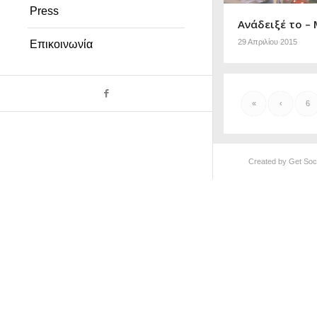
Press
Ανάδειξέ το –
29 Απριλίου 2015
Επικοινωνία
«
‹
6
Created by
Get Soci