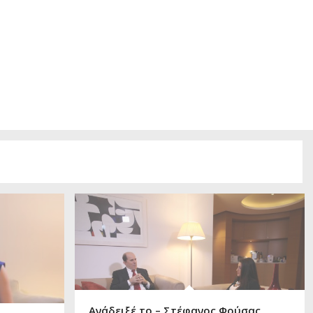
Ανάδειξέ το – Στέφανος Φούσας,