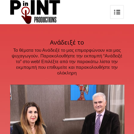
Ανάδειξέ το
Τα θέματα του Ανάδειξέ το μας επιμορφώνουν και μας
ψυχαγωγούν. Παρακολουθήστε την εκπομπή “Ανάδειξέ
το” στο web! Επιλέξτε από την παρακάτω λίστα την
εκμπομπή που επιθυμείτε και παρακολουθήστε την
ολόκληρη