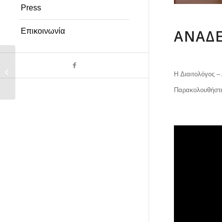
Press
ΑΝΆΔΕ
Επικοινωνία
Ανάδειξέ το – Το
Αιγυπτιακό Μορφωτικό
H Διαιτολόγος –
Κέντρο...
Παρακολουθήστε τ