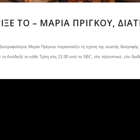
ΙΞΈ ΤΟ – ΜΑΡΊΑ ΠΡΊΓΚΟΥ, ΔΙ
 Διατροφολόγος Μαρία Πρίγκου παρουσιάζει τη σχέση της σωστής διατροφής 
ο Ανάδειξέ το κάθε Τρίτη στις 21:00 από το SBC, είτε τηλεοπτικά, είτε διαδ