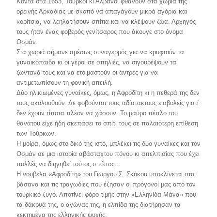
Κοντά στα 1653, Τούρκοι κι Αλβανοί φθάνουν στα χωριά της
ορεινής Αρκαδίας με σκοπό να απαγάγουν μικρά αγόρια και
κορίτσια, να λεηλατήσουν σπίτια και να κλέψουν ζώα. Αρχηγός
τους ήταν ένας φοβερός γενίτσαρος που άκουγε στο όνομα
Οσμάν.
Στα χωριά σήμανε αμέσως συναγερμός για να κρυφτούν τα
γυναικόπαιδα κι οι γέροι σε σπηλιές, να σιγουρέψουν τα
ζωντανά τους και να ετοιμαστούν οι άντρες για να
αντιμετωπίσουν τη φονική απειλή.
Δύο ηλικιωμένες γυναίκες, όμως, η Αφροδίτη κι η πεθερά της δεν
τους ακολουθούν. Δε φοβούνται τους αδίστακτους εισβολείς γιατί
δεν έχουν τίποτα πλέον να χάσουν. Το μαύρο πέπλο του
θανάτου είχε ήδη σκεπάσει το σπίτι τους σε παλαιότερη επίθεση
των Τούρκων.
Η μοίρα, όμως στο δικό της ιστό, μπλέκει τις δύο γυναίκες και τον
Οσμάν σε μια ιστορία αβάσταχτου πόνου κι απελπισίας που έχει
πολλές να διηγηθεί τούτος ο τόπος…
Η νουβέλα «Αφροδίτη» του Γιώργου Σ. Σκόκου υποκλίνεται στα
βάσανα και τις τραγωδίες που έζησαν οι πρόγονοί μας από τον
τουρκικό ζυγό. Αποτίνει φόρο τιμής στην «Ελληνίδα Μάνα» που
τα δάκρυά της, ο αγώνας της, η ελπίδα της διατήρησαν τα
κεκτημένα της ελληνικής ψυχής.