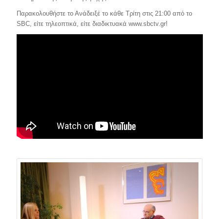
Παρακολουθήστε το Ανάδειξέ το κάθε Τρίτη στις 21:00 από το
SBC, είτε τηλεοπτικά, είτε διαδικτυακά www.sbctv.gr!