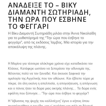
ΑΝΆΔΕΙΞΈ ΤΟ – ΒΊΚΥ
ΔΙΑΜΑΝΤΉ ΣΩΤΗΡΙΆΔΗ,
ΤΗΝ ΏΡΑ ΠΟΥ ΈΣΒΗΝΕ
ΤΟ ΦΕΓΓΆΡΙ
Η Βίκυ Διαμαντή Σωτηριάδη μιλάει στην Άννα Νικολαϊδη
για το μυθιστόρημά της “Την ώρα που έσβηνε το
φεγγάρι”, από τις εκδόσεις Ίαμβος. Μία ιστορία για την
αποκάλυψη της πλάνης.
Η Μαρίνα για τέσσερα ολόκληρα χρόνια είχε καταδικάσει τον
Κλάους. Κατάφερε ωστόσο να ξεπεράσει την αδυναμία της,
θέλοντας πολύ να τον ξαναδεί. Και άκουσε ξαφνικά την
ομολογία της Αγγελικής που τον αθώωνε. Και έβλεπε τώρα με
πίκρα, ότι όλη εκείνη η απελπισία, η απογοήτευση, η απόγνωση
και ο πόνος ήταν τα δώρα μιας οικτρής πλάνης… Τα δώρα ενός
εφιάλτη που ξύπνησε… “Την ώρα που έσβηνε το φεγγάρι”!
Η “άβυσσος της ψυχής του καλλιτέχνη” έγινε ο κήπος όπου
περιπλανήθηκε η ηρωίδα, για ν’ αντλήσει και πάλι τη δύναμή